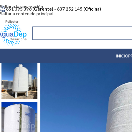
Saltar a la navegación
651 395 396
(Gerente) -
637 252 145
(Oficina)
Saltar a contenido principal
INICIO
P