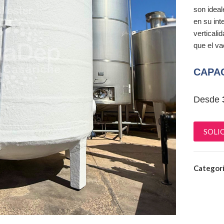
son ideal
en su int
verticali
que el va
CAPAC
Desde
SOLI
Categorí