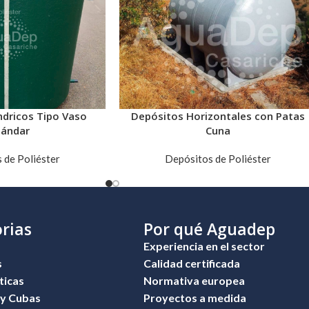
ndricos Tipo Vaso
Depósitos Horizontales con Patas
tándar
Cuna
 de Poliéster
Depósitos de Poliéster
rias
Por qué Aguadep
Experiencia en el sector
s
Calidad certificada
ticas
Normativa europea
 y Cubas
Proyectos a medida