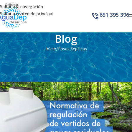
Saltar a la navegación
Saltar a contenido principal
651 395 396
Blog
Inicio
Fosas Sépticas
FOSAS SÉPTICAS
Normativa de regulación de
vertidos de aguas residuales